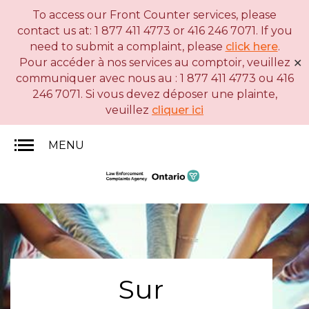
To access our Front Counter services, please
Skip
Version
contact us at: 1 877 411 4773 or 416 246 7071. If you
to
HTML
need to submit a complaint, please
click here
.
main
simplifiée
Pour accéder à nos services au comptoir, veuillez
✕
content
communiquer avec nous au : 1 877 411 4773 ou 416
246 7071. Si vous devez déposer une plainte,
veuillez
cliquer ici
MENU
Sur