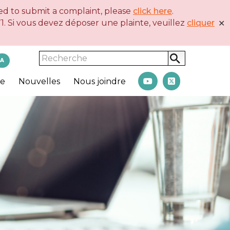
eed to submit a complaint, please
click here
.
. Si vous devez déposer une plainte, veuillez
cliquer
✕
Search
A
ce
Nouvelles
Nous joindre