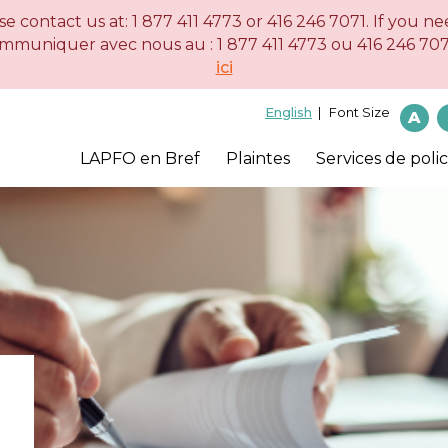
e contact us at: 1 877 411 4773 or 416 246 7071. If you n
Skip
Skip
Version
ommuniquer avec nous au : 1 877 411 4773 ou 416 246 7071
to
to
HTML
ici
main
"About
simplifiée
content
this
English
Font Size
A
site"
LAPFO en Bref
Plaintes
Services de poli